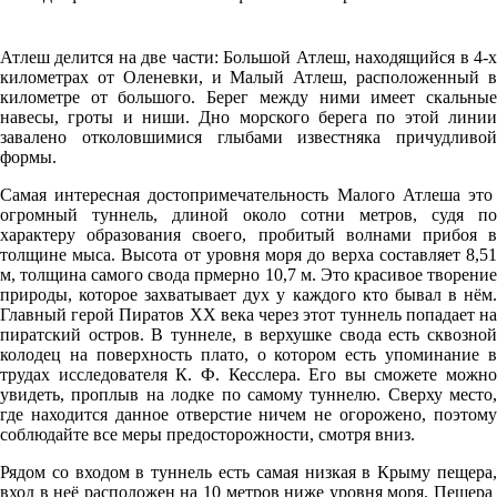
Атлеш делится на две части: Большой Атлеш, находящийся в 4-х
километрах от Оленевки, и Малый Атлеш, расположенный в
километре от большого. Берег между ними имеет скальные
навесы, гроты и ниши. Дно морского берега по этой линии
завалено отколовшимися глыбами известняка причудливой
формы.
Самая интересная достопримечательность Малого Атлеша это
огромный туннель, длиной около сотни метров, судя по
характеру образования своего, пробитый волнами прибоя в
толщине мыса. Высота от уровня моря до верха составляет 8,51
м, толщина самого свода прмерно 10,7 м. Это красивое творение
природы, которое захватывает дух у каждого кто бывал в нём.
Главный герой Пиратов XX века через этот туннель попадает на
пиратский остров. В туннеле, в верхушке свода есть сквозной
колодец на поверхность плато, о котором есть упоминание в
трудах исследователя К. Ф. Кесслера. Его вы сможете можно
увидеть, проплыв на лодке по самому туннелю. Сверху место,
где находится данное отверстие ничем не огорожено, поэтому
соблюдайте все меры предосторожности, смотря вниз.
Рядом со входом в туннель есть самая низкая в Крыму пещера,
вход в неё расположен на 10 метров ниже уровня моря. Пещера