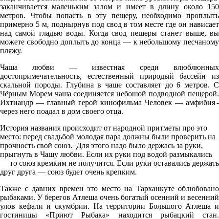
заканчивается маленьким залом и имеет в длину около 150
метров. Чтобы попасть в эту пещеру, необходимо проплыть
примерно 5 м, поднырнув под свод в том месте где он нависает
над самой гладью воды. Когда свод пещеры станет выше, вы
можете свободно доплыть до конца — к небольшому песчаному
пляжу.
Чаша любви — известная среди влюблюнных
достопримечательность, естественный природый бассейн из
скальной породы. Глубина в чаше составляет до 6 метров. С
Чёрным Морем чаша соединяется небошой подводной пещерой.
Ихтиандр — главный герой кинофильма Человек — амфибия -
через него поадал в дом своего отца.
История названия происходит от народной притметы про это
место: перед свадьбой молодая пара должны были проверить на
прочность свой союз. Для этого надо было держась за руки,
прыгнуть в Чашу любви. Если их руки под водой размыкались
— то союз кремким не получится. Если руки оставались держать
друг друга — союз будет очень крепким.
Также с давних времен это место на Тарханкуте облюбовано
рыбаками. У берегов Атлеша очень богатый осенний и весенний
улов кефали и скумбрии. На территории Большого Атлеша и
гостиницы «Приют Рыбака» находится рыбацкий стан.