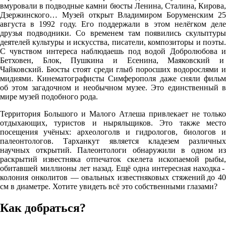
вмуровали в подводные камни бюсты Ленина, Сталина, Кирова,
Дзержинского… Музей открыт Владимиром Боруменским 25
августа в 1992 году. Его поддержали в этом нелёгком деле
друзья подводники. Со временем там появились скульптуры
деятелей культуры и искусства, писатели, композиторы и поэты.
С чувством интереса наблюдаешь под водой Добролюбова и
Бетховен, Блок, Пушкина и Есенина, Маяковский и
Чайковский. Бюсты стоят среди глыб поросших водорослями и
мидиями. Кинематографисты Симферополя даже сняли фильм
об этом загадочном и необычном музее. Это единственный в
мире музей подобного рода.
Территория Большого и Малого Атлеша привлекает не только
отдыхающих, туристов и ныряльщиков. Это также место
посещения учёных: археологолв и гидрологов, биологов и
палеонтологов. Тарханкут является кладезем различных
научных открытий. Палеонтологи обнаружили в одном из
раскрытий известняка отпечаток скелета ископаемой рыбы,
обитавшей миллионы лет назад. Ещё одна интересная находка -
колония онколитов — овальных известняковых стяжений до 40
см в диаметре. Хотите увидеть всё это собственными глазами?
Как добраться?