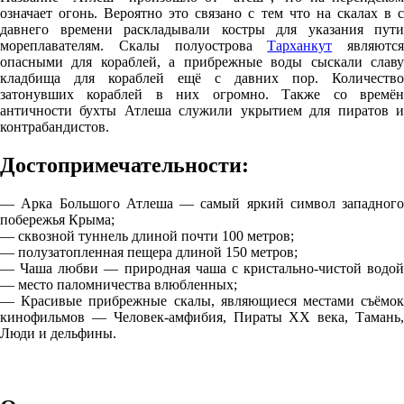
означает огонь. Вероятно это связано с тем что на скалах в с
давнего времени раскладывали костры для указания пути
мореплавателям. Скалы полуострова
Тарханкут
являются
опасными для кораблей, а прибрежные воды сыскали славу
кладбища для кораблей ещё с давних пор. Количество
затонувших кораблей в них огромно. Также со времён
античности бухты Атлеша служили укрытием для пиратов и
контрабандистов.
Достопримечательности:
— Арка Большого Атлеша — самый яркий символ западного
побережья Крыма;
— сквозной туннель длиной почти 100 метров;
— полузатопленная пещера длиной 150 метров;
— Чаша любви — природная чаша с кристально-чистой водой
— место паломничества влюбленных;
— Красивые прибрежные скалы, являющиеся местами съёмок
кинофильмов — Человек-амфибия, Пираты XX века, Тамань,
Люди и дельфины.