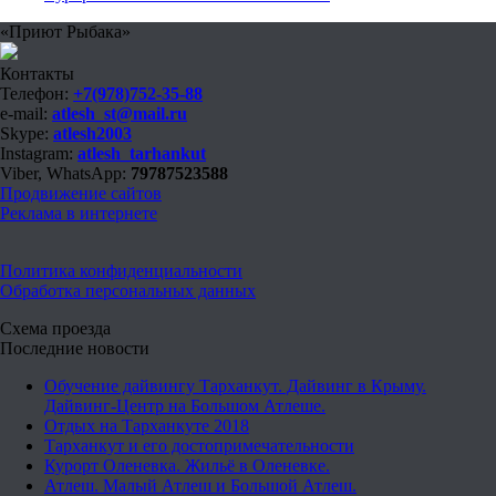
«Приют Рыбака»
Контакты
Телефон:
+7(978)752-35-88
e-mail:
atlesh_st@mail.ru
Skype:
atlesh2003
Instagram:
atlesh_tarhankut
Viber, WhatsApp:
79787523588
Продвижение сайтов
Реклама в интернете
Политика конфиденциальности
Обработка персональных данных
Схема проезда
Последние новости
Обучение дайвингу Тарханкут. Дайвинг в Крыму.
Дайвинг-Центр на Большом Атлеше.
Отдых на Тарханкуте 2018
Тарханкут и его достопримечательности
Курорт Оленевка. Жильё в Оленевке.
Атлеш. Малый Атлеш и Большой Атлеш.