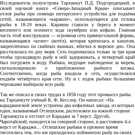
Исследователь полуострова Тарханкут П.Д. Подгородецкий, в
своей научной книге «Северо-Западный Крым» описывает
отлов рыбы при помощи интересного устройства для подъёма
сетей, называющееся «каравии», используещееся для отлова
рыбы в 18-19 веках. Каравии ставили у берега в момент
весеннего или осеннего хода скумбрии или кефали. Главная
часть этой конструкции — огромная сеть прямоугольной формы,
называющаяся «кезне» (котёл), которая крепилась к канатам,
закреплённых на свайных вышках, вбитых в морское дно. Она
расстилалась по дну моря. Сеть поднималась только за три края
чтобы проходящую рыбу в ней задерживать, а четвертый край
был погружен в воду. Рыбаки, ведущие наблюдение за морем,
сигнализировали о приближении рыбного косяка.
Соответсвенно, когда рыба входила в сеть, осуществлялся
подъём четвёртого края сети. Ну и с лодок рыбаки большими
черпаками выбирали всю рыбу.
Так же описал в своих трудах в 1858 году этот промысел рыбы
на Тарханкуте учёный К. Ф. Кесслер. Он написал: «На
караджинской земле устроены два кефалевых завода, из которых
один, называемый Отлешским, расположен на южной стороне
Тарханкута и отстоит от Караджи за 7 верст. Другой,
Чаротайский, находится на северной стороне, в расстоянии 4-х
верст от Караджи… Отлешские рыбаки в прежнее время
тяготились тем, что им приходилось пойманную рыбу на своих