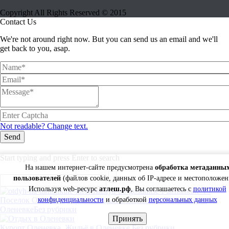
Copyright All Rights Reserved © 2015
Contact Us
We're not around right now. But you can send us an email and we'll
get back to you, asap.
Not readable? Change text.
Send
Start typing and press Enter to search
На нашем интернет-сайте предусмотрена
обработка метаданны
пользователей
(файлов cookie, данных об IP-адресе и местоположен
Используя web-ресурс
атлеш.рф
, Вы соглашаетесь с
политикой
конфиденциальности
и обработкой
персональных данных
Поселок Оленевка, Крым. Отдых в Оленевке. Гостиница в
Оленевке
Без рубрики
Принять
Курорт Оленевка. Жильё в Оленевке.
Без рубрики