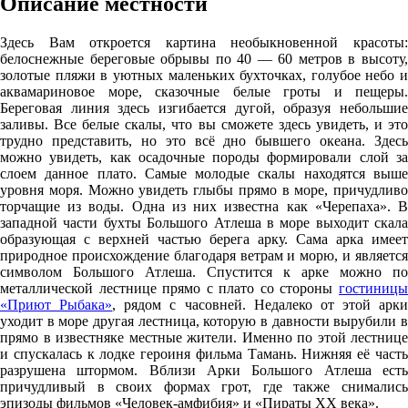
Описание местности
Здесь Вам откроется картина необыкновенной красоты:
белоснежные береговые обрывы по 40 — 60 метров в высоту,
золотые пляжи в уютных маленьких бухточках, голубое небо и
аквамариновое море, сказочные белые гроты и пещеры.
Береговая линия здесь изгибается дугой, образуя небольшие
заливы. Все белые скалы, что вы сможете здесь увидеть, и это
трудно представить, но это всё дно бывшего океана. Здесь
можно увидеть, как осадочные породы формировали слой за
слоем данное плато. Самые молодые скалы находятся выше
уровня моря. Можно увидеть глыбы прямо в море, причудливо
торчащие из воды. Одна из них известна как «Черепаха». В
западной части бухты Большого Атлеша в море выходит скала
образующая с верхней частью берега арку. Сама арка имеет
природное происхождение благодаря ветрам и морю, и является
символом Большого Атлеша. Спустится к арке можно по
металлической лестнице прямо с плато со стороны
гостиницы
«Приют Рыбака»
, рядом с часовней. Недалеко от этой арки
уходит в море другая лестница, которую в давности вырубили в
прямо в известняке местные жители. Именно по этой лестнице
и спускалась к лодке героиня фильма Тамань. Нижняя её часть
разрушена штормом. Вблизи Арки Большого Атлеша есть
причудливый в своих формах грот, где также снимались
эпизоды фильмов «Человек-амфибия» и «Пираты XX века».