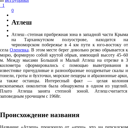
In
Без рубрики
1
0
Атлеш
Атлеш - степная прибрежная зона в западной части Крыма
на Тарханкутском полуострове, находится на
черноморском побережье в 4 км пути к юго-востоку от
села
Оленевка
. В этом месте берег довольно резко обрывается к
морю, формирую собой крутой обрыв, имеющий высоту 45–60
м. Между мысами Большой и Малый Атлеш на отрезке в 3
километра сформировались с помощью выветривания в
известняке причудливые и разнообразные ноздреватые скалы и
тонели, гроты и бухточки, морские пещеры и абразионные арки,
а также останцы. Интересный факт — целая колония
ископаемых онколитов была обнаружена в одном из ущелий.
Плато Атлеша занята степной зоной. Атлеш считается
заповедным урочищем с 1968г.
Происхождение названия
Название «Атлеш» произошло от «атеш», что на персидском