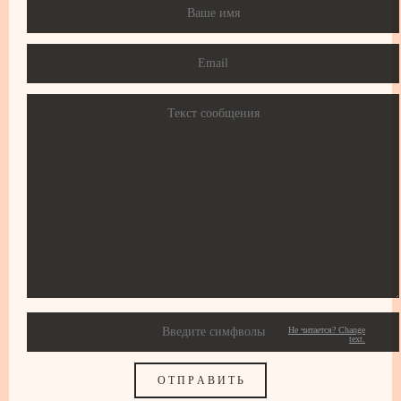
Не читается? Change
text.
О Т П Р А В И Т Ь