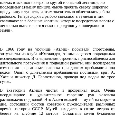
плечах втаскивать вверх по крутой и опасной лестнице, но
последнему атаману пришла мысль пробить сверху широкую
продушину в туннель, и этим значительно облегчилась работа
рыбакам. Теперь лодки с рыбою въезжают в туннель и там
сваливают ее в большие корзины, которые посредством ворота с
легкостью вытягиваются сквозь продушину к поверхности
земли».
В 1966 году на урочище «Атлеш» побывали спортсмены,
энтузиасты из клуба «Ихтиандр», занимающегося подводными
исследованиями. В специальном строении, приспособленом для
длительного погружения и подводной работы, они исследовали
изменения в организме человека при долгом пребывании под
водой. Опыт с длительным пребыванием поставили врач А.
Хаес и инженер Д. Галактионов, проведя под водой по трое
суток.
В акватории Атлеша чистая и прозрачная вода. Очень
неординарное и удивительное творение рук человека
расположено под водой. Это Аллея вождей — музей на морском
дне, состоящий бюстов советских руководителей различных
времён истории СССР. Музей находится в сотне метров от
берега на глубине 12 метров. Создатели музея буквально