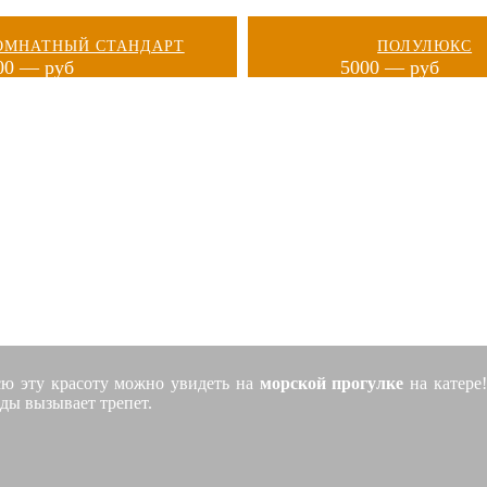
ОМНАТНЫЙ СТАНДАРТ
ПОЛУЛЮКС
00 — руб
5000 — руб
РСКИЕ ПРОГУЛКИ НА КАТЕ
сю эту красоту можно увидеть на
морской прогулке
на катере
ды вызывает трепет.