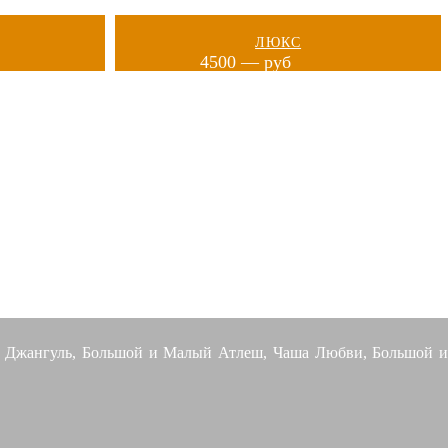
ЛЮКС
4500 — руб
РАХ
! Джангуль, Большой и Малый Атлеш, Чаша Любви, Большой 