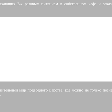
ающих 2-х разовым питанием в собственном кафе и заказн
ДАЙВИНГ НА ТАРХАНКУТЕ
вительный мир подводного царства, где можно не только позн
.