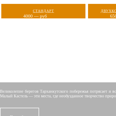
СТАНДАРТ
ДВУХК
4000 — руб
65
МО
Великолепие берегов Тарханкутского побережья потрясает и в
Малый Кастель — эти места, где необузданное творчество приро