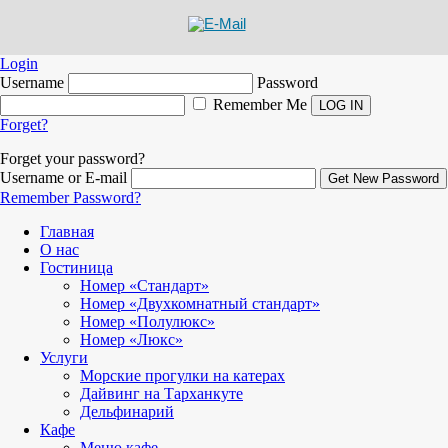
Login
Username
Password
Remember Me
Forget?
Forget your password?
Username or E-mail
Remember Password?
Главная
О нас
Гостиница
Номер «Стандарт»
Номер «Двухкомнатный стандарт»
Номер «Полулюкс»
Номер «Люкс»
Услуги
Морские прогулки на катерах
Дайвинг на Тарханкуте
Дельфинарий
Кафе
Меню кафе