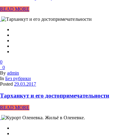
READ MORE
0
0
By
admin
In
Без рубрики
Posted
29.03.2017
Тарханкут и его достопримечательности
READ MORE