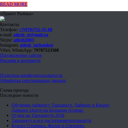
READ MORE
«Приют Рыбака»
Контакты
Телефон:
+7(978)752-35-88
e-mail:
atlesh_st@mail.ru
Skype:
atlesh2003
Instagram:
atlesh_tarhankut
Viber, WhatsApp:
79787523588
Продвижение сайтов
Реклама в интернете
Политика конфиденциальности
Обработка персональных данных
Схема проезда
Последние новости
Обучение дайвингу Тарханкут. Дайвинг в Крыму.
Дайвинг-Центр на Большом Атлеше.
Отдых на Тарханкуте 2018
Тарханкут и его достопримечательности
Курорт Оленевка. Жильё в Оленевке.